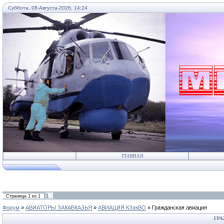
Суббота, 08-Августа-2026, 14:24
...
ГЛАВНАЯ
1
Страница
1
из
1
Форум
»
АВИАТОРЫ ЗАКАВКАЗЬЯ
»
АВИАЦИЯ КЗакВО
»
Гражданская авиация
ГРА