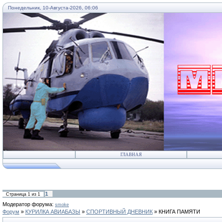
Понедельник, 10-Августа-2026, 06:06
...
ГЛАВНАЯ
1
Страница
1
из
1
Модератор форума:
smoke
Форум
»
КУРИЛКА АВИАБАЗЫ
»
СПОРТИВНЫЙ ДНЕВНИК
»
КНИГА ПАМЯТИ