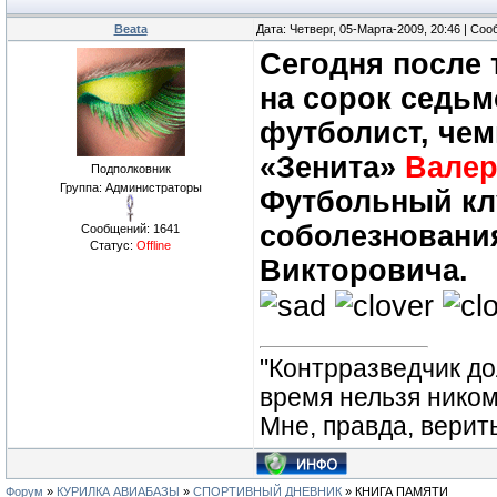
Beata
Дата: Четверг, 05-Марта-2009, 20:46 | Со
Сегодня после
на сорок седьм
футболист, чем
«Зенита»
Валер
Подполковник
Группа: Администраторы
Футбольный кл
соболезновани
Сообщений:
1641
Статус:
Offline
Викторовича.
"Контрразведчик дол
время нельзя ником
Мне, правда, верит
Форум
»
КУРИЛКА АВИАБАЗЫ
»
СПОРТИВНЫЙ ДНЕВНИК
»
КНИГА ПАМЯТИ