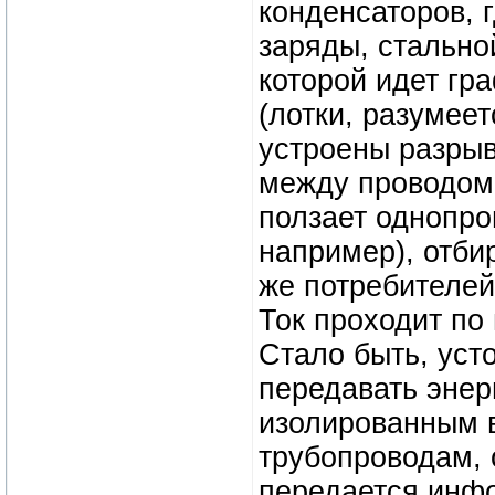
конденсаторов, 
заряды, стальной
которой идет гра
(лотки, разумее
устроены разрыв
между проводом 
ползает однопро
например), отби
же потребителей
Ток проходит по
Стало быть, уст
передавать эне
изолированным 
трубопроводам, 
передается инфо