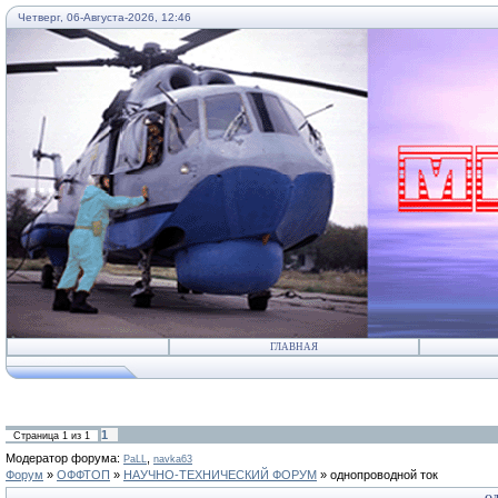
Четверг, 06-Августа-2026, 12:46
...
ГЛАВНАЯ
1
Страница
1
из
1
Модератор форума:
,
PaLL
navka63
Форум
»
ОФФТОП
»
НАУЧНО-ТЕХНИЧЕСКИЙ ФОРУМ
»
однопроводной ток