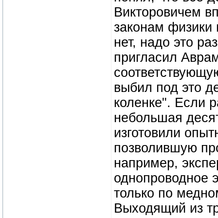
Викторовичем в
законам физики 
нет, надо это р
пригласил Аврам
соответствующу
выбил под это д
коленке". Если 
небольшая деся
изготовили опыт
позволившую про
например, экспе
однопроводное э
только по медно
Выходящий из т