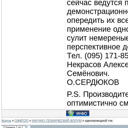
сейчас ведутся 
демонстрационно
опередить их вс
применение одно
сулит немереные,
перспективное д
Тел. (095) 171-
Некрасов Алекс
Семёнович.
О.СЕРДЮКОВ
P.S. Производит
оптимистично см
Форум
»
ОФФТОП
»
НАУЧНО-ТЕХНИЧЕСКИЙ ФОРУМ
»
однопроводной ток
1
Страница
1
из
1