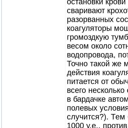
остановки крови
сваривают крохо
разорванных со
коагуляторы мощ
громоздкую тумб
весом около сот
водопровода, по
Точно такой же 
действия коагул
питается от обы
всего несколько
в бардачке автом
полевых условия
случится?). Тем
1000 у.е., проти