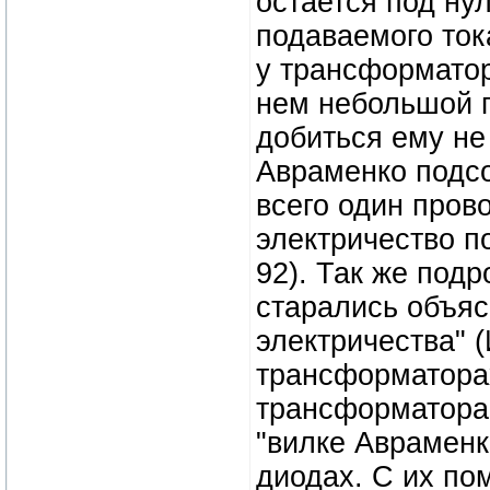
остается под ну
подаваемого тока
у трансформатор
нем небольшой п
добиться ему не
Авраменко подсо
всего один пров
электричество по
92). Так же под
старались объяс
электричества" (
трансформатора
трансформаторам
"вилке Аврамен
диодах. С их по