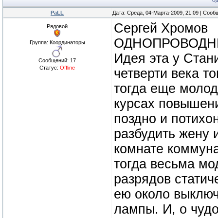
О
PaLL
Дата: Среда, 04-Марта-2009, 21:09 | Соо
Сергей Хромов
Рядовой
ОДНОПРОВОДНЫ
Группа: Координаторы
Идея эта у Стан
Сообщений:
17
Статус:
Offline
четверти века т
тогда еще молод
курсах повышен
поздно и потихо
разбудить жену 
комнате коммуна
тогда весьма мо
разрядов статич
ею около выклю
лампы. И, о чуд